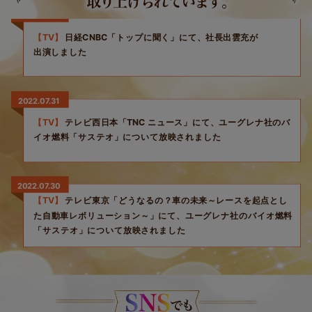
2022.07.29
【WEB】
ライトハウスメディア「OCEANS」にて、「からだに
ユーグレナ ふりかけない理由がないふりかけ」について掲載さ
れました
2022.07.28
【雑誌】
宝島社「otona MUSE」にて、「からだにユーグレナ プ
ラス グリーンカプセル」について掲載されました
2022.07.27
【TV】
日経CNBC「トップに聞く」にて、社長出雲充が
出演しました
2022.07.31
【TV】
テレビ西日本「TNC ニュース」にて、ユーグレナ社のバ