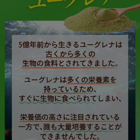
・ @karadanieuglena #か
品撮影 #物撮り #おきがくら
らだにユーグレナ #ユーグ
ぶ #置き画 #置き画倶楽部 #
レナ #健康な暮らし #乳酸菌
テーブルフォト
#菌活 #栄養補給 #PR #sna
pmart #ライフスタイル #朝
食 #軽食 #ブレイクタイム #
japan_photo #japan_of_ins
ta #日常の風景 #おうち時間
#暮らしを楽しむ #商品紹介
#商品撮影