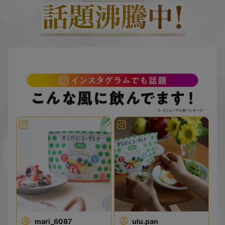
イオ燃料「サステオ」について放映されました
2022.07.30
【TV】
テレビ東京「どうなるの？車の未来～レースを起点とし
た自動車レボリューション～」にて、ユーグレナ社のバイオ燃料
「サステオ」について放映されました
mari_6087
ulu.pan