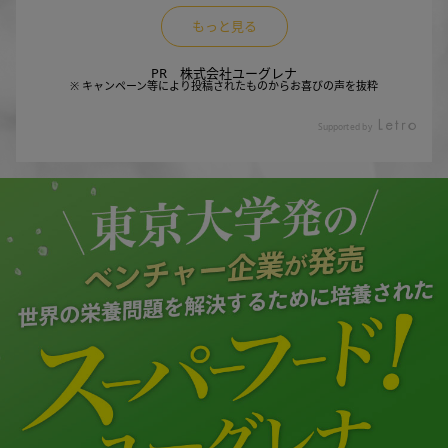
ロップスタイリング #物撮
adanieuglena アンバサダー
の？ヨーグルトに「からだ
そうなると気になり出すの
もっと見る
り
に選んでいただきました😊
にユーグレナ、やさしいフ
が栄養面。 本当は食事で摂
ありがとうございます💕 ┈
ルーツオレパウダー」を混
れるのが一番なんだと思い
┈ ┈ ┈ ┈ ┈ ┈ ┈ ┈ ┈ ┈
ぜて栄養素をパワーアッ
ますが、なかなか難しいの
PR 株式会社ユーグレナ
いつも見ていただきありが
※ キャンペーン等により投稿されたものからお喜びの声を抜粋
プ！！してみました♡ ・ ・
でユーグレナに補ってもら
とうございます...♡ ┈ ┈ ┈
横長パッケージがとても使
ってます。 来年は娘の偏食
┈ ┈ ┈ ┈ ┈ ┈ ┈ ┈ #か
いやすく 添付のスプーンで
も始まってヤキモキしてそ
Supported by
らだにユーグレナ #ユーグ
簡単に測れるし お水や牛乳
うなので、飲ませる事がで
レナ #健康な暮らし #乳酸菌
に溶かして飲んだり お料理
きるようになった時のため
#菌活 #栄養補給 #PR #sna
にくわえるだけで ユーグレ
に、やさしいフルーツオレ
pmart #パンケーキ #ホット
ナに含まれるビタミン、ミ
でアイスバーを作ってみま
ケーキ #ひまわり #物撮り#
ネラル アミノ酸など59種類
した。 ヨーグルトと牛乳と
アンバサダー #商品紹介 #商
もの豊富な栄養素が 手軽に
ユーグレナで最強のアイス
品撮影 #foodforthought_s
取れるのが◎ その上乳酸菌
バーだと勝手に思ってま
hop #スタイリングフォト #
＋沖縄黒糖&フルーツ4種🥭
す。 からだにユーグレナの
stylingphotography #から
なんて 美味しくないわけが
アンバサダーに選んでいた
だにいいおやつ #からだに
ない｡･:*:･(*´ｰ`*人) この美
だきました。 ユーグレナさ
やさしいおやつ #からだに
味しさなら毎日続けられそ
ん @karadanieuglena ユー
やさしい
うだし これはもう苦手の夏
グレナオンラインさん @eu
を乗り切る 強〜い味方にな
glena_online #からだにユ
ってくれそう✨✨ #からだに
ーグレナ #ユーグレナ #健康
ユーグレナ アンバサダーに
な暮らし #乳酸菌 #菌活 #栄
選んでいただきました♡ ・
養補給 #PR #snapmart #商