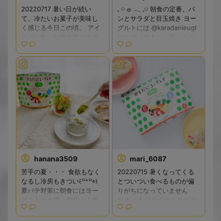
20220717 暑い日が続い
𓈒 𓏸 𓐍 𓂃 𓈒𓏸 朝食の定番、パ
て、冷たいお菓子が美味し
ンとサラダと目玉焼き ヨー
く感じる今日この頃。 アイ
グルトには @karadanieugl
スバー作った時の残りのヨ
ena の「やさしいフルーツ
ーグルトと冷凍庫にミック
オレパウダー」をかけて☘️
スベリーが余ってる！ とい
こちら、牛乳やヨーグルト
うことで、カッサータバー
に溶かして野菜ジュースと
クにユーグレナを混ぜて作
青汁とヨーグルトの栄養が
ってみました。 甘さ控えめ
手軽に摂れちゃいます 私は
にして大人のおやつです。
ヨーグルトが好きなのでヨ
ユーグレナを入れたおかげ
ーグルトにかけていただき
で栄養バランスのとれたお
ました さっと溶けやすいの
やつになるからありがたい
で口当たりもよくて◎ フル
です。 カッサータバーク、
ーツオレ味で美味しい🍌 ぐ
しっかり凍るのにシャリっ
るぐる混ぜるとキレイなグ
と食感になるのが不思議。
リーンが映えます💚 どんな
hanana3509
mari_6087
#からだにユーグレナ #ユー
に健康のために食生活に気
グレナ #健康な暮らし #乳酸
をつけていても、必要な栄
苦手の夏・・・ 食欲もなく
20220715 暑くなってくる
菌 #菌活 #栄養補給 #PR #s
養素を毎日完璧に摂取する
なるし冷房もきつい꒰꒪꒫꒪⌯︎꒱
とついつい食べるものが偏
napmart #カッサータバーク
ことはなかなか難しいので
夏バテ対策に朝食にはヨー
りがちになっていません
#カッサータ #商品撮影 #お
「からだにユーグレナ」の
グルトと大根、胡瓜、人参
か？ うちはそうめんとかツ
きがくらぶ #置き画 #置き画
ひと匙に頼ってみるのも良
などの野菜のピクルスを摂
ルッと食べやすいもの登場
倶楽部 #テーブルフォト #プ
いかもしれませんね😊 @kar
っていますが 主食がわり
頻度が格段に上がります。