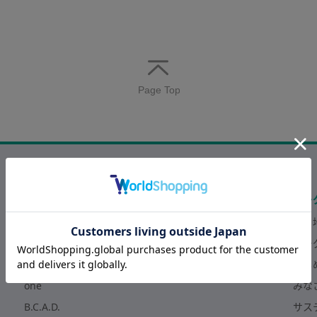
ページの先頭へ戻る
化粧品
ユー
NEcCO（ネッコ）
人と
CONC
ユー
ONE プレシャス
はじ
one
みな
B.C.A.D.
サス