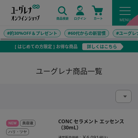
商品検索
ログイン
カート
#約30%OFF＆プレゼント
#60代からの新習慣
#ユーグレ
[ はじめての方限定 ] お得な商品
詳しくはこちら
ユーグレナ商品一覧
CONC セラメント エッセンス
NEW
美容液
（30mL）
ハリ・ツヤ
￥6,091
通常販売価格
：
(税込)