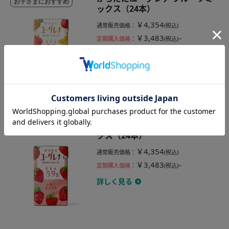
お子さまにおすすめ
ックス（24本）
￥4,354
通常販売価格
：
(税込)
￥3,483
定期購入価格
：
(税込)~
詳しく見る
からだにユーグレナ いちごミッ
お子さまにおすすめ
クス（24本）
￥4,354
通常販売価格
：
(税込)
￥3,483
定期購入価格
：
(税込)~
詳しく見る