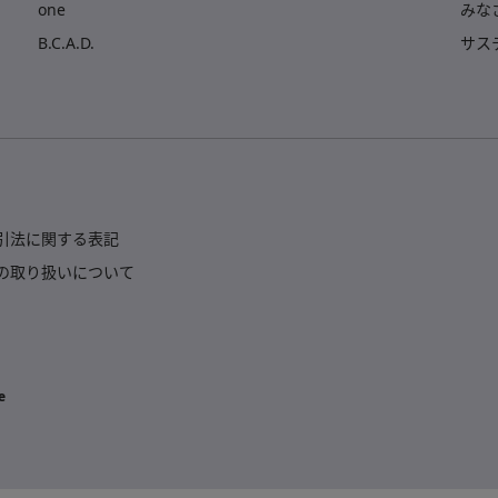
one
みな
B.C.A.D.
サス
引法に関する表記
の取り扱いについて
e