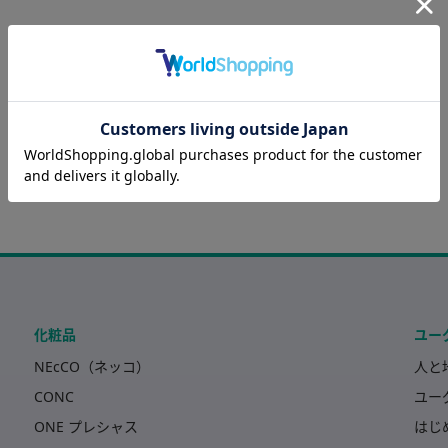
ページの先頭へ戻る
化粧品
ユー
NEcCO（ネッコ）
人と
CONC
ユー
ONE プレシャス
はじ