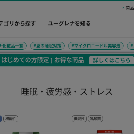
商品
テゴリから探す
ユーグレナを知る
ナ化粧品一覧
#夏の睡眠対策
#マイクロニードル美容液
[ はじめての方限定 ] お得な商品
詳しくはこちら
睡眠・疲労感・ストレス
機能性
機能性
乳酸菌