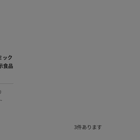
ミック
示食品
)
~
3
件あります