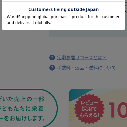
ナ グリーンパウ
ナ グリーンパ
ダー（30本）
ダー 乳酸菌（3
￥4,990
本）
￥5,248
定期お届けコースとは？
手数料・返品・送料について