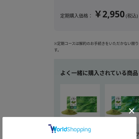
￥2,950
定期購入価格：
(税込)
※定期コースは解約のお手続きをいただかない限
す。
よく一緒に購入されている商品
からだにユーグレ
からだにユー