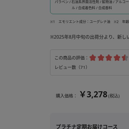
パラベン / 石油系界面活性剤 / 鉱物油 / アルコー
ル / 合成着色料 / 合成香料
※1 エモリエント成分：ユーグレナ油 ※2 年
※2025年8月中旬の出荷分より、新
この商品の評価：
レビュー数（
71
）
￥3,278
購入価格：
(税込)
プラチナ定期お届けコース