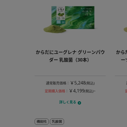
からだにユーグレナ グリーンパウ
から
ダー 乳酸菌（30本）
ー
￥5,248
通常販売価格
：
(税込)
￥4,199
定期購入価格
：
(税込)~
詳しく見る
機能性
乳酸菌