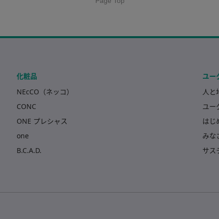
化粧品
ユー
NEcCO（ネッコ）
人と
CONC
ユー
ONE プレシャス
はじ
one
みな
B.C.A.D.
サス